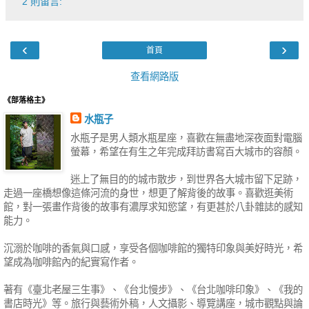
2 則留言:
‹
›
首頁
查看網路版
《部落格主》
水瓶子
水瓶子是男人類水瓶星座，喜歡在無盡地深夜面對電腦
螢幕，希望在有生之年完成拜訪書寫百大城市的容顏。
迷上了無目的的城市散步，到世界各大城市留下足跡，
走過一座橋想像這條河流的身世，想更了解背後的故事。喜歡逛美術
館，對一張畫作背後的故事有濃厚求知慾望，有更甚於八卦雜誌的感知
能力。
沉溺於咖啡的香氣與口感，享受各個咖啡館的獨特印象與美好時光，希
望成為咖啡館內的紀實寫作者。
著有《臺北老屋三生事》、《台北慢步》、《台北咖啡印象》、《我的
書店時光》等。旅行與藝術外稿，人文攝影、導覽講座，城市觀點與論